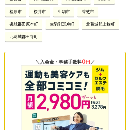
橿原市
桜井市
生駒市
香芝市
磯城郡田原本町
生駒郡斑鳩町
北葛城郡上牧町
北葛城郡王寺町
0
＼入会金・事務手数料
円
／