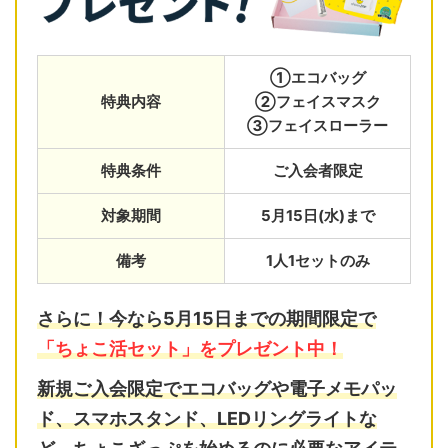
①エコバッグ
特典内容
②フェイスマスク
③フェイスローラー
特典条件
ご入会者限定
対象期間
5月15日(水)まで
備考
1人1セットのみ
さらに！今なら5月15日までの期間限定で
「ちょこ活セット」をプレゼント中！
新規ご入会限定で
エコバッグ
や
電子メモパッ
ド
、
スマホスタンド
、
LEDリングライト
な