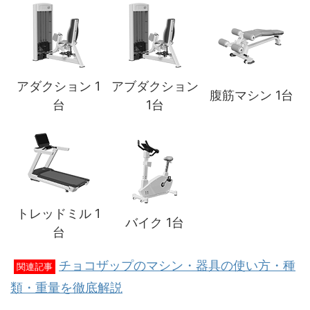
アダクション 1
アブダクション
腹筋マシン 1台
台
1台
トレッドミル 1
バイク 1台
台
チョコザップのマシン・器具の使い方・種
関連記事
類・重量を徹底解説