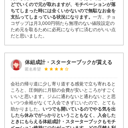
どでいくので元が取れますが、モチベーションが落
ちてしまった時には全くいかないので無駄なお金を
支払ってしまっている状況になります。
一方、チョ
コザップは月3,000円弱たら無理のない値段設定の
ため元を取るために必死にならずに済むのがいい点
だと思いました。
体組成計・スターターブックが貰える
匿名希望
会社の帰り道に少し寄り道する感覚で立ち寄れると
ころと、圧倒的に月額の会費が安いところがすごく
いいと思います。ジムに通わないと通わないとと思
いつつ余裕がなくて入会できずにいたので、とても
助かりました。
いつでも開いているのでやる気を出
したら休みでがっかりということもなく、入会した
ときにもらえる体組成計・スターターブックもモチ
ベーション維持につながっています。どの店舗も利