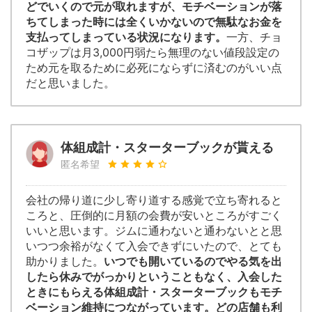
どでいくので元が取れますが、モチベーションが落
ちてしまった時には全くいかないので無駄なお金を
支払ってしまっている状況になります。
一方、チョ
コザップは月3,000円弱たら無理のない値段設定の
ため元を取るために必死にならずに済むのがいい点
だと思いました。
体組成計・スターターブックが貰える
匿名希望
会社の帰り道に少し寄り道する感覚で立ち寄れると
ころと、圧倒的に月額の会費が安いところがすごく
いいと思います。ジムに通わないと通わないとと思
いつつ余裕がなくて入会できずにいたので、とても
助かりました。
いつでも開いているのでやる気を出
したら休みでがっかりということもなく、入会した
ときにもらえる体組成計・スターターブックもモチ
ベーション維持につながっています。どの店舗も利