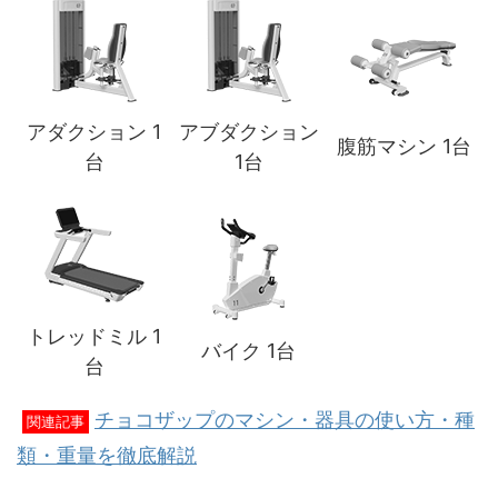
アダクション 1
アブダクション
腹筋マシン 1台
台
1台
トレッドミル 1
バイク 1台
台
チョコザップのマシン・器具の使い方・種
関連記事
類・重量を徹底解説