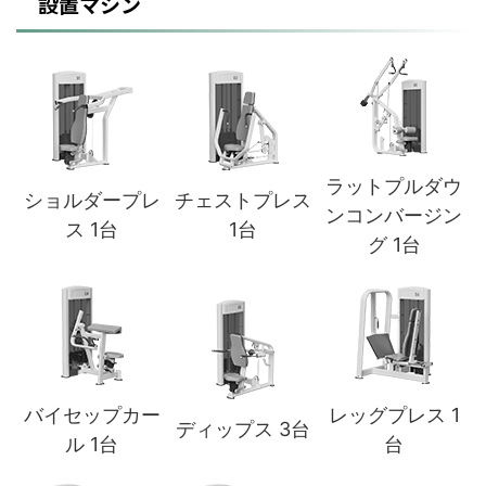
設置マシン
ラットプルダウ
ショルダープレ
チェストプレス
ンコンバージン
ス 1台
1台
グ 1台
バイセップカー
レッグプレス 1
ディップス 3台
ル 1台
台