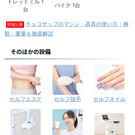
トレッドミル 1
バイク 1台
台
チョコザップのマシン・器具の使い方・種
関連記事
類・重量を徹底解説
そのほかの設備
セルフエステ
セルフ脱毛
セルフネイル