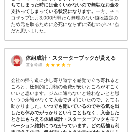
ちてしまった時には全くいかないので無駄なお金を
支払ってしまっている状況になります。
一方、チョ
コザップは月3,000円弱たら無理のない値段設定の
ため元を取るために必死にならずに済むのがいい点
だと思いました。
体組成計・スターターブックが貰える
匿名希望
会社の帰り道に少し寄り道する感覚で立ち寄れると
ころと、圧倒的に月額の会費が安いところがすごく
いいと思います。ジムに通わないと通わないとと思
いつつ余裕がなくて入会できずにいたので、とても
助かりました。
いつでも開いているのでやる気を出
したら休みでがっかりということもなく、入会した
ときにもらえる体組成計・スターターブックもモチ
ベーション維持につながっています。どの店舗も利