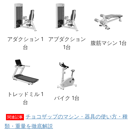
アダクション 1
アブダクション
腹筋マシン 1台
台
1台
トレッドミル 1
バイク 1台
台
チョコザップのマシン・器具の使い方・種
関連記事
類・重量を徹底解説