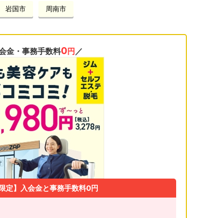
岩国市
周南市
0
会金・事務手数料
円
／
限定】入会金と事務手数料0円