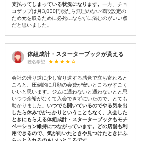
支払ってしまっている状況になります。
一方、チョ
コザップは月3,000円弱たら無理のない値段設定の
ため元を取るために必死にならずに済むのがいい点
だと思いました。
体組成計・スターターブックが貰える
匿名希望
会社の帰り道に少し寄り道する感覚で立ち寄れると
ころと、圧倒的に月額の会費が安いところがすごく
いいと思います。ジムに通わないと通わないとと思
いつつ余裕がなくて入会できずにいたので、とても
助かりました。
いつでも開いているのでやる気を出
したら休みでがっかりということもなく、入会した
ときにもらえる体組成計・スターターブックもモチ
ベーション維持につながっています。どの店舗も利
用できるので、気が向いたときや見つけたときにふ
らっと入れるのもいいところです。