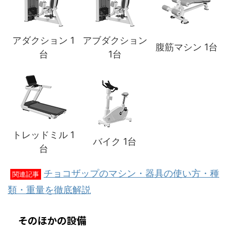
アダクション 1
アブダクション
腹筋マシン 1台
台
1台
トレッドミル 1
バイク 1台
台
チョコザップのマシン・器具の使い方・種
関連記事
類・重量を徹底解説
そのほかの設備