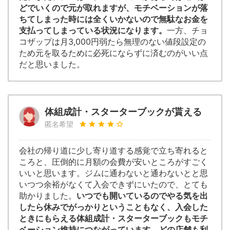
どでいくので元が取れますが、モチベーションが落
ちてしまった時には全くいかないので無駄なお金を
支払ってしまっている状況になります。
一方、チョ
コザップは月3,000円弱たら無理のない値段設定の
ため元を取るために必死にならずに済むのがいい点
だと思いました。
体組成計・スターターブックが貰える
匿名希望
会社の帰り道に少し寄り道する感覚で立ち寄れると
ころと、圧倒的に月額の会費が安いところがすごく
いいと思います。ジムに通わないと通わないとと思
いつつ余裕がなくて入会できずにいたので、とても
助かりました。
いつでも開いているのでやる気を出
したら休みでがっかりということもなく、入会した
ときにもらえる体組成計・スターターブックもモチ
ベーション維持につながっています。どの店舗も利