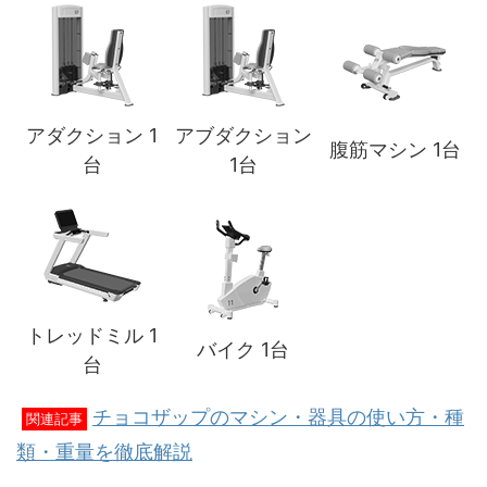
アダクション 1
アブダクション
腹筋マシン 1台
台
1台
トレッドミル 1
バイク 1台
台
チョコザップのマシン・器具の使い方・種
関連記事
類・重量を徹底解説