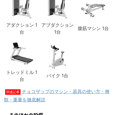
アダクション 1
アブダクション
腹筋マシン 1台
台
1台
トレッドミル 1
バイク 1台
台
チョコザップのマシン・器具の使い方・種
関連記事
類・重量を徹底解説
そのほかの設備