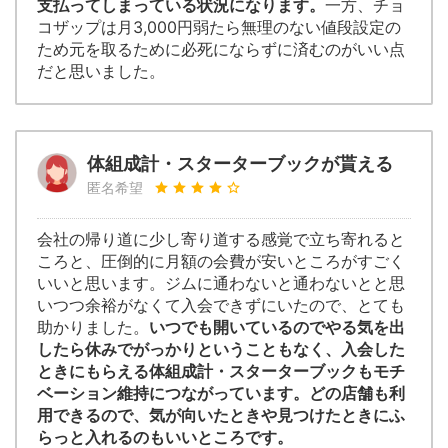
支払ってしまっている状況になります。
一方、チョ
コザップは月3,000円弱たら無理のない値段設定の
ため元を取るために必死にならずに済むのがいい点
だと思いました。
体組成計・スターターブックが貰える
匿名希望
会社の帰り道に少し寄り道する感覚で立ち寄れると
ころと、圧倒的に月額の会費が安いところがすごく
いいと思います。ジムに通わないと通わないとと思
いつつ余裕がなくて入会できずにいたので、とても
助かりました。
いつでも開いているのでやる気を出
したら休みでがっかりということもなく、入会した
ときにもらえる体組成計・スターターブックもモチ
ベーション維持につながっています。どの店舗も利
用できるので、気が向いたときや見つけたときにふ
らっと入れるのもいいところです。