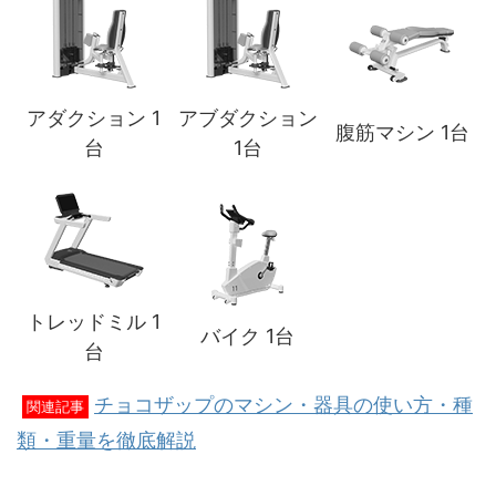
アダクション 1
アブダクション
腹筋マシン 1台
台
1台
トレッドミル 1
バイク 1台
台
チョコザップのマシン・器具の使い方・種
関連記事
類・重量を徹底解説