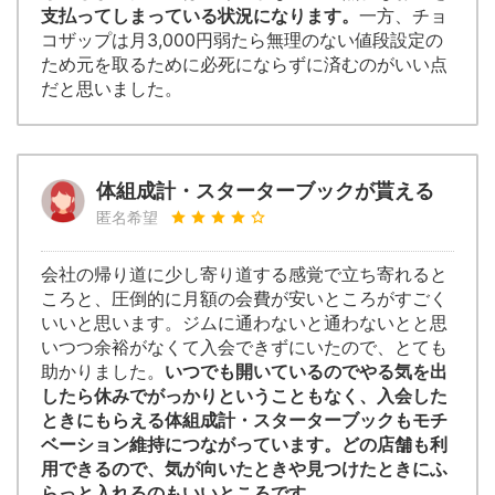
支払ってしまっている状況になります。
一方、チョ
コザップは月3,000円弱たら無理のない値段設定の
ため元を取るために必死にならずに済むのがいい点
だと思いました。
体組成計・スターターブックが貰える
匿名希望
会社の帰り道に少し寄り道する感覚で立ち寄れると
ころと、圧倒的に月額の会費が安いところがすごく
いいと思います。ジムに通わないと通わないとと思
いつつ余裕がなくて入会できずにいたので、とても
助かりました。
いつでも開いているのでやる気を出
したら休みでがっかりということもなく、入会した
ときにもらえる体組成計・スターターブックもモチ
ベーション維持につながっています。どの店舗も利
用できるので、気が向いたときや見つけたときにふ
らっと入れるのもいいところです。