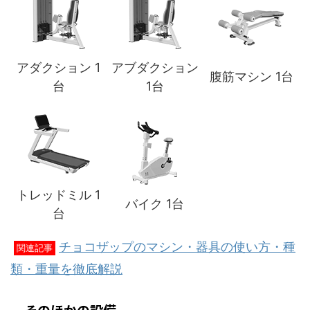
アダクション 1
アブダクション
腹筋マシン 1台
台
1台
トレッドミル 1
バイク 1台
台
チョコザップのマシン・器具の使い方・種
関連記事
類・重量を徹底解説
そのほかの設備