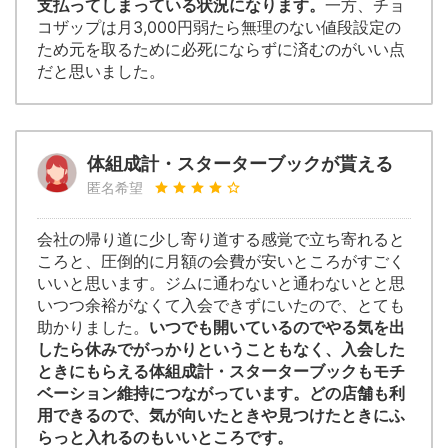
支払ってしまっている状況になります。
一方、チョ
コザップは月3,000円弱たら無理のない値段設定の
ため元を取るために必死にならずに済むのがいい点
だと思いました。
体組成計・スターターブックが貰える
匿名希望
会社の帰り道に少し寄り道する感覚で立ち寄れると
ころと、圧倒的に月額の会費が安いところがすごく
いいと思います。ジムに通わないと通わないとと思
いつつ余裕がなくて入会できずにいたので、とても
助かりました。
いつでも開いているのでやる気を出
したら休みでがっかりということもなく、入会した
ときにもらえる体組成計・スターターブックもモチ
ベーション維持につながっています。どの店舗も利
用できるので、気が向いたときや見つけたときにふ
らっと入れるのもいいところです。