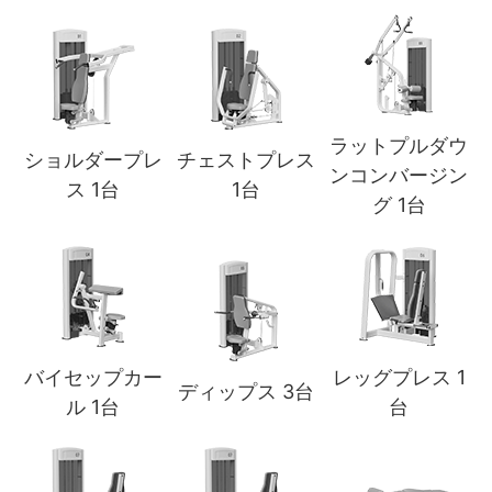
ラットプルダウ
ショルダープレ
チェストプレス
ンコンバージン
ス 1台
1台
グ 1台
バイセップカー
レッグプレス 1
ディップス 3台
ル 1台
台