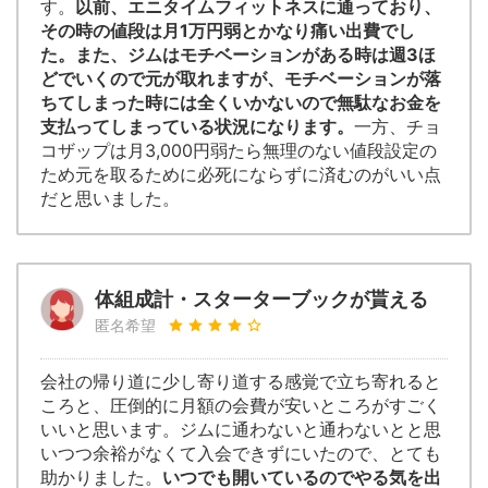
す。
以前、エニタイムフィットネスに通っており、
その時の値段は月1万円弱とかなり痛い出費でし
た。また、ジムはモチベーションがある時は週3ほ
どでいくので元が取れますが、モチベーションが落
ちてしまった時には全くいかないので無駄なお金を
支払ってしまっている状況になります。
一方、チョ
コザップは月3,000円弱たら無理のない値段設定の
ため元を取るために必死にならずに済むのがいい点
だと思いました。
体組成計・スターターブックが貰える
匿名希望
会社の帰り道に少し寄り道する感覚で立ち寄れると
ころと、圧倒的に月額の会費が安いところがすごく
いいと思います。ジムに通わないと通わないとと思
いつつ余裕がなくて入会できずにいたので、とても
助かりました。
いつでも開いているのでやる気を出