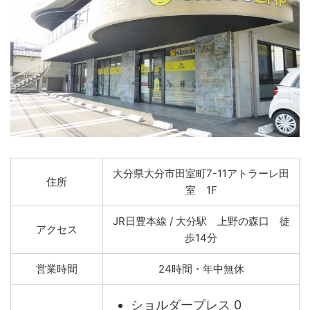
大分県大分市田室町7-11アトラーレ田
住所
室 1F
JR日豊本線 / 大分駅 上野の森口 徒
アクセス
歩14分
営業時間
24時間・年中無休
ショルダープレス 0