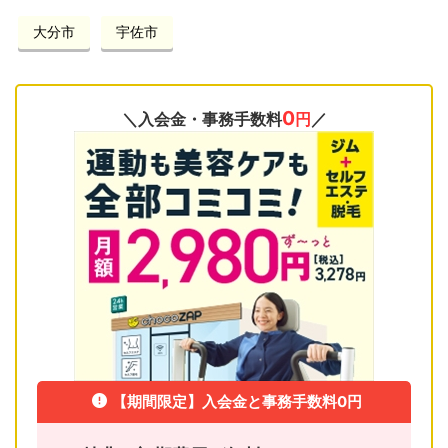
大分市
宇佐市
0
＼入会金・事務手数料
円
／
【期間限定】入会金と事務手数料0円