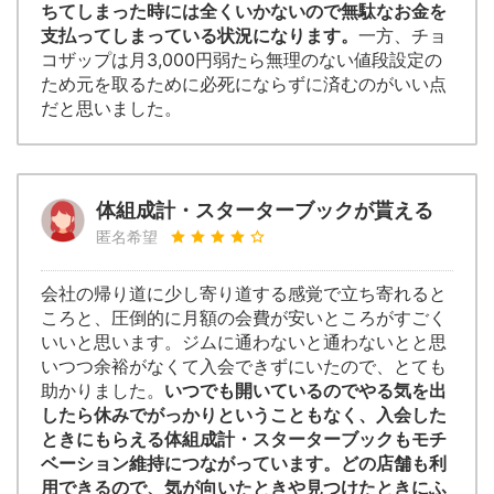
ちてしまった時には全くいかないので無駄なお金を
支払ってしまっている状況になります。
一方、チョ
コザップは月3,000円弱たら無理のない値段設定の
ため元を取るために必死にならずに済むのがいい点
だと思いました。
体組成計・スターターブックが貰える
匿名希望
会社の帰り道に少し寄り道する感覚で立ち寄れると
ころと、圧倒的に月額の会費が安いところがすごく
いいと思います。ジムに通わないと通わないとと思
いつつ余裕がなくて入会できずにいたので、とても
助かりました。
いつでも開いているのでやる気を出
したら休みでがっかりということもなく、入会した
ときにもらえる体組成計・スターターブックもモチ
ベーション維持につながっています。どの店舗も利
用できるので、気が向いたときや見つけたときにふ