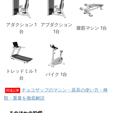
アダクション 1
アブダクション
腹筋マシン 1台
台
1台
トレッドミル 1
バイク 1台
台
チョコザップのマシン・器具の使い方・種
関連記事
類・重量を徹底解説
そのほかの設備