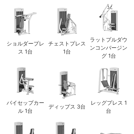
ラットプルダウ
ショルダープレ
チェストプレス
ンコンバージン
ス 1台
1台
グ 1台
バイセップカー
レッグプレス 1
ディップス 3台
ル 1台
台