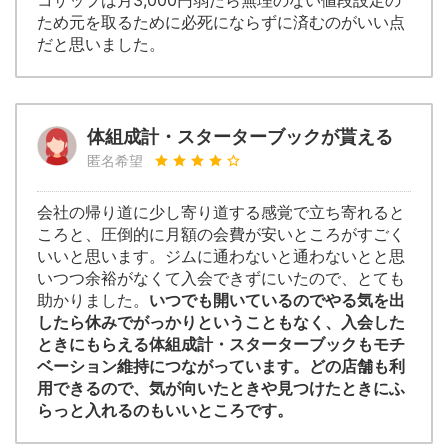
コザップは月3,000円弱たら無理のない値段設定の
ため元を取るために必死にならずに済むのがいい点
だと思いました。
体組成計・スターターブックが貰える
匿名希望
会社の帰り道に少し寄り道する感覚で立ち寄れると
ころと、圧倒的に月額の会費が安いところがすごく
いいと思います。ジムに通わないと通わないとと思
いつつ余裕がなくて入会できずにいたので、とても
助かりました。
いつでも開いているのでやる気を出
したら休みでがっかりということもなく、入会した
ときにもらえる体組成計・スターターブックもモチ
ベーション維持につながっています。どの店舗も利
用できるので、気が向いたときや見つけたときにふ
らっと入れるのもいいところです。