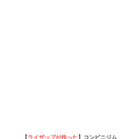
【
ライザップが作った
】コンビニジム