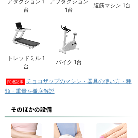
アダクション 1
アブダクション
腹筋マシン 1台
台
1台
トレッドミル 1
バイク 1台
台
チョコザップのマシン・器具の使い方・種
関連記事
類・重量を徹底解説
そのほかの設備