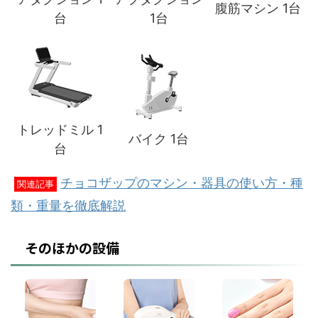
腹筋マシン 1台
台
1台
トレッドミル 1
バイク 1台
台
チョコザップのマシン・器具の使い方・種
関連記事
類・重量を徹底解説
そのほかの設備