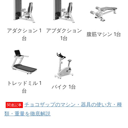
アダクション 1
アブダクション
腹筋マシン 1台
台
1台
トレッドミル 1
バイク 1台
台
チョコザップのマシン・器具の使い方・種
関連記事
類・重量を徹底解説