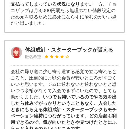
支払ってしまっている状況になります。
一方、チョ
コザップは月3,000円弱たら無理のない値段設定の
ため元を取るために必死にならずに済むのがいい点
だと思いました。
体組成計・スターターブックが貰える
匿名希望
会社の帰り道に少し寄り道する感覚で立ち寄れると
ころと、圧倒的に月額の会費が安いところがすごく
いいと思います。ジムに通わないと通わないとと思
いつつ余裕がなくて入会できずにいたので、とても
助かりました。
いつでも開いているのでやる気を出
したら休みでがっかりということもなく、入会した
ときにもらえる体組成計・スターターブックもモチ
ベーション維持につながっています。どの店舗も利
用できるので、気が向いたときや見つけたときにふ
らっと入れるのもいいところです。