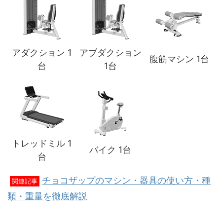
アダクション 1
アブダクション
腹筋マシン 1台
台
1台
トレッドミル 1
バイク 1台
台
チョコザップのマシン・器具の使い方・種
関連記事
類・重量を徹底解説