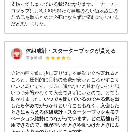
支払ってしまっている状況になります。
一方、チョ
コザップは月3,000円弱たら無理のない値段設定の
ため元を取るために必死にならずに済むのがいい点
だと思いました。
体組成計・スターターブックが貰える
匿名希望
会社の帰り道に少し寄り道する感覚で立ち寄れると
ころと、圧倒的に月額の会費が安いところがすごく
いいと思います。ジムに通わないと通わないとと思
いつつ余裕がなくて入会できずにいたので、とても
助かりました。
いつでも開いているのでやる気を出
したら休みでがっかりということもなく、入会した
ときにもらえる体組成計・スターターブックもモチ
ベーション維持につながっています。どの店舗も利
用できるので、気が向いたときや見つけたときにふ
らっと入れるのもいいところです。