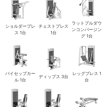
ラットプルダウ
ショルダープレ
チェストプレス
ンコンバージン
ス 1台
1台
グ 1台
バイセップカー
レッグプレス 1
ディップス 3台
ル 1台
台