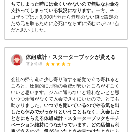
ちてしまった時には全くいかないので無駄なお金を
支払ってしまっている状況になります。
一方、チョ
コザップは月3,000円弱たら無理のない値段設定の
ため元を取るために必死にならずに済むのがいい点
だと思いました。
体組成計・スターターブックが貰える
匿名希望
会社の帰り道に少し寄り道する感覚で立ち寄れると
ころと、圧倒的に月額の会費が安いところがすごく
いいと思います。ジムに通わないと通わないとと思
いつつ余裕がなくて入会できずにいたので、とても
助かりました。
いつでも開いているのでやる気を出
したら休みでがっかりということもなく、入会した
ときにもらえる体組成計・スターターブックもモチ
ベーション維持につながっています。どの店舗も利
用できるので、気が向いたときや見つけたときにふ