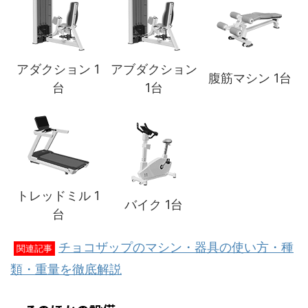
アダクション 1
アブダクション
腹筋マシン 1台
台
1台
トレッドミル 1
バイク 1台
台
チョコザップのマシン・器具の使い方・種
関連記事
類・重量を徹底解説