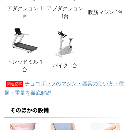
アダクション 1
アブダクション
腹筋マシン 1台
台
1台
トレッドミル 1
バイク 1台
台
チョコザップのマシン・器具の使い方・種
関連記事
類・重量を徹底解説
そのほかの設備