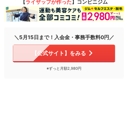
【
ライザップが作った
】コンビニジム
＼5月15日まで！入会金・事務手数料0円／
【公式サイト】をみる
※ずっと月額2,980円