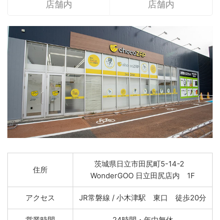
店舗内
店舗内
茨城県日立市田尻町5-14-2
住所
WonderGOO 日立田尻店内 1F
アクセス
JR常磐線 / 小木津駅 東口 徒歩20分
営業時間
24時間・年中無休