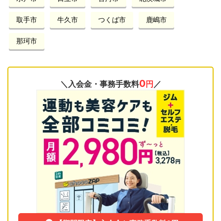
取手市
牛久市
つくば市
鹿嶋市
那珂市
0
＼入会金・事務手数料
円
／