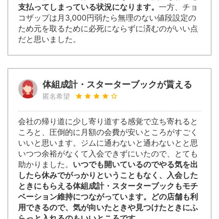
支払ってしまっている状況になります。
一方、チョ
コザップは月3,000円弱たら無理のない値段設定の
ため元を取るために必死にならずに済むのがいい点
だと思いました。
体組成計・スターターブックが貰える
匿名希望
会社の帰り道に少し寄り道する感覚で立ち寄れると
ころと、圧倒的に月額の会費が安いところがすごく
いいと思います。ジムに通わないと通わないとと思
いつつ余裕がなくて入会できずにいたので、とても
助かりました。
いつでも開いているのでやる気を出
したら休みでがっかりということもなく、入会した
ときにもらえる体組成計・スターターブックもモチ
ベーション維持につながっています。どの店舗も利
用できるので、気が向いたときや見つけたときにふ
らっと入れるのもいいところです。