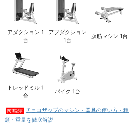
アダクション 1
アブダクション
腹筋マシン 1台
台
1台
トレッドミル 1
バイク 1台
台
チョコザップのマシン・器具の使い方・種
関連記事
類・重量を徹底解説