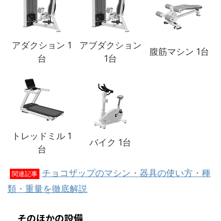
アダクション 1
アブダクション
腹筋マシン 1台
台
1台
トレッドミル 1
バイク 1台
台
チョコザップのマシン・器具の使い方・種
関連記事
類・重量を徹底解説
そのほかの設備