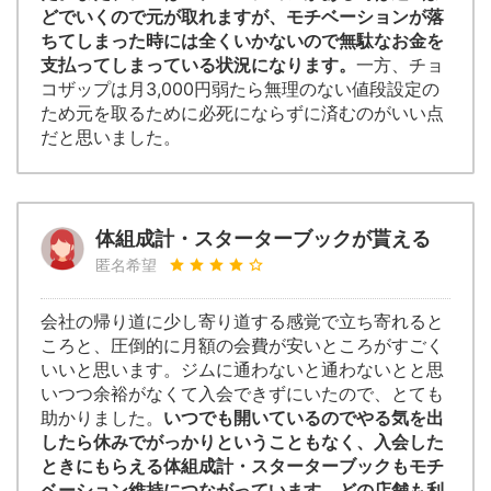
どでいくので元が取れますが、モチベーションが落
ちてしまった時には全くいかないので無駄なお金を
支払ってしまっている状況になります。
一方、チョ
コザップは月3,000円弱たら無理のない値段設定の
ため元を取るために必死にならずに済むのがいい点
だと思いました。
体組成計・スターターブックが貰える
匿名希望
会社の帰り道に少し寄り道する感覚で立ち寄れると
ころと、圧倒的に月額の会費が安いところがすごく
いいと思います。ジムに通わないと通わないとと思
いつつ余裕がなくて入会できずにいたので、とても
助かりました。
いつでも開いているのでやる気を出
したら休みでがっかりということもなく、入会した
ときにもらえる体組成計・スターターブックもモチ
ベーション維持につながっています。どの店舗も利