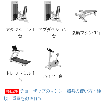
アダクション 1
アブダクション
腹筋マシン 1台
台
1台
トレッドミル 1
バイク 1台
台
チョコザップのマシン・器具の使い方・種
関連記事
類・重量を徹底解説