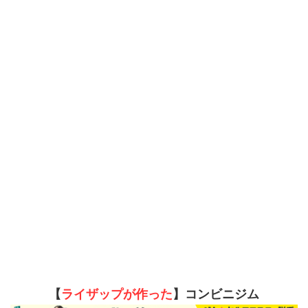
【
ライザップが作った
】コンビニジム