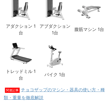
アダクション 1
アブダクション
腹筋マシン 1台
台
1台
トレッドミル 1
バイク 1台
台
チョコザップのマシン・器具の使い方・種
関連記事
類・重量を徹底解説