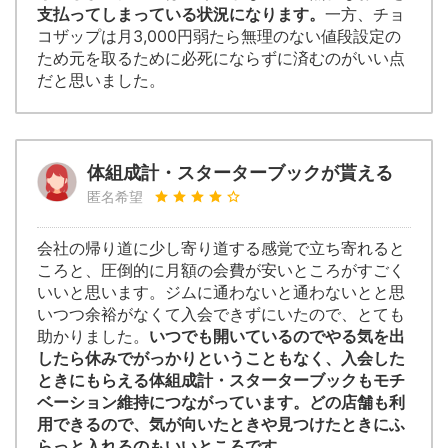
支払ってしまっている状況になります。
一方、チョ
コザップは月3,000円弱たら無理のない値段設定の
ため元を取るために必死にならずに済むのがいい点
だと思いました。
体組成計・スターターブックが貰える
匿名希望
会社の帰り道に少し寄り道する感覚で立ち寄れると
ころと、圧倒的に月額の会費が安いところがすごく
いいと思います。ジムに通わないと通わないとと思
いつつ余裕がなくて入会できずにいたので、とても
助かりました。
いつでも開いているのでやる気を出
したら休みでがっかりということもなく、入会した
ときにもらえる体組成計・スターターブックもモチ
ベーション維持につながっています。どの店舗も利
用できるので、気が向いたときや見つけたときにふ
らっと入れるのもいいところです。