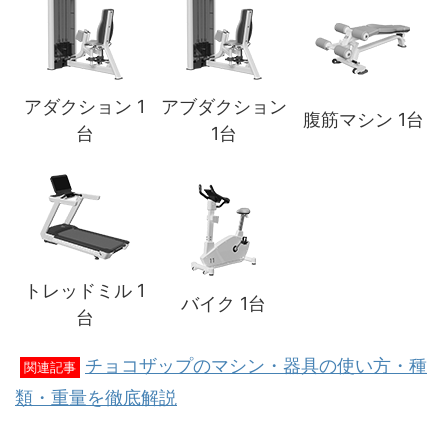
アダクション 1
アブダクション
腹筋マシン 1台
台
1台
トレッドミル 1
バイク 1台
台
チョコザップのマシン・器具の使い方・種
関連記事
類・重量を徹底解説