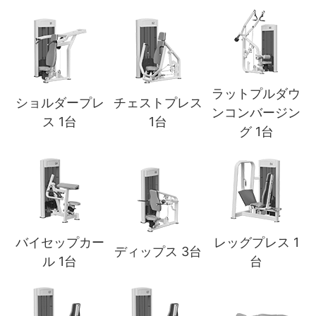
ラットプルダウ
ショルダープレ
チェストプレス
ンコンバージン
ス 1台
1台
グ 1台
バイセップカー
レッグプレス 1
ディップス 3台
ル 1台
台