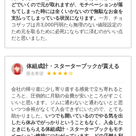
どでいくので元が取れますが、モチベーションが落
ちてしまった時には全くいかないので無駄なお金を
支払ってしまっている状況になります。
一方、チョ
コザップは月3,000円弱たら無理のない値段設定の
ため元を取るために必死にならずに済むのがいい点
だと思いました。
体組成計・スターターブックが貰える
匿名希望
会社の帰り道に少し寄り道する感覚で立ち寄れると
ころと、圧倒的に月額の会費が安いところがすごく
いいと思います。ジムに通わないと通わないとと思
いつつ余裕がなくて入会できずにいたので、とても
助かりました。
いつでも開いているのでやる気を出
したら休みでがっかりということもなく、入会した
ときにもらえる体組成計・スターターブックもモチ
ベーション維持につながっています。どの店舗も利