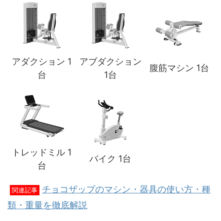
アダクション 1
アブダクション
腹筋マシン 1台
台
1台
トレッドミル 1
バイク 1台
台
チョコザップのマシン・器具の使い方・種
関連記事
類・重量を徹底解説