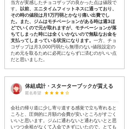
当方が実感したチョコザップの良かった点は値段で
す。
以前、エニタイムフィットネスに通っており、
その時の値段は月1万円弱とかなり痛い出費でし
た。また、ジムはモチベーションがある時は週3ほ
どでいくので元が取れますが、モチベーションが落
ちてしまった時には全くいかないので無駄なお金を
支払ってしまっている状況になります。
一方、チョ
コザップは月3,000円弱たら無理のない値段設定の
ため元を取るために必死にならずに済むのがいい点
だと思いました。
体組成計・スターターブックが貰える
匿名希望
会社の帰り道に少し寄り道する感覚で立ち寄れると
ころと、圧倒的に月額の会費が安いところがすごく
いいと思います。ジムに通わないと通わないとと思
いつつ余裕がなくて入会できずにいたので、とても